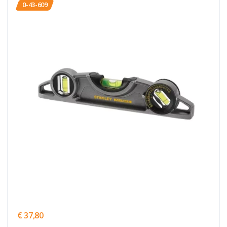
0-43-609
€ 37,80