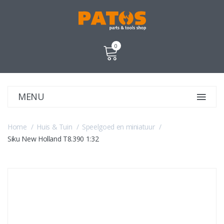
0
MENU
Home
Huis & Tuin
Speelgoed en miniatuur
Siku New Holland T8.390 1:32