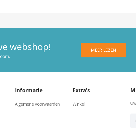
uwe webshop!
MEER LEZEN
room.
Informatie
Extra's
Me
Uw
Algemene voorwaarden
Winkel