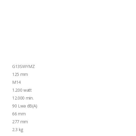
G13SWYMZ
125 mm
M14
1.200 watt
12.000 min.
90 Lwa dB(A)
66 mm
277 mm
2.3 kg