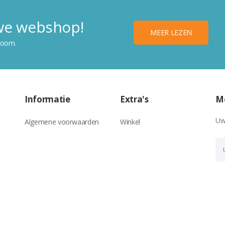
uwe webshop!
MEER LEZEN
room.
Informatie
Extra's
Me
Uw
Algemene voorwaarden
Winkel