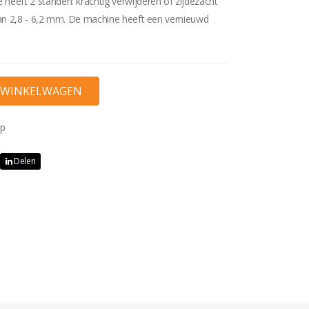
heeft 2 standen: krachtig verwijderen of zijdezacht
 van 2,8 - 6,2 mm. De machine heeft een vernieuwd
ap
Delen