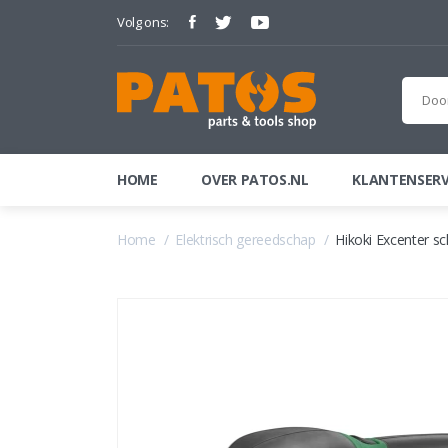
Volg ons:
HOME
OVER PATOS.NL
KLANTENSERV
Home
Elektrisch gereedschap
Hikoki Excenter s