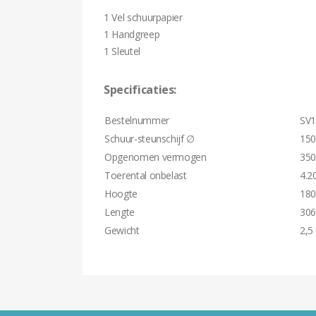
1 Vel schuurpapier
1 Handgreep
1 Sleutel
Specificaties:
Bestelnummer
SV
Schuur-steunschijf ∅
15
Opgenomen vermogen
350
Toerental onbelast
4.2
Hoogte
18
Lengte
30
Gewicht
2,5