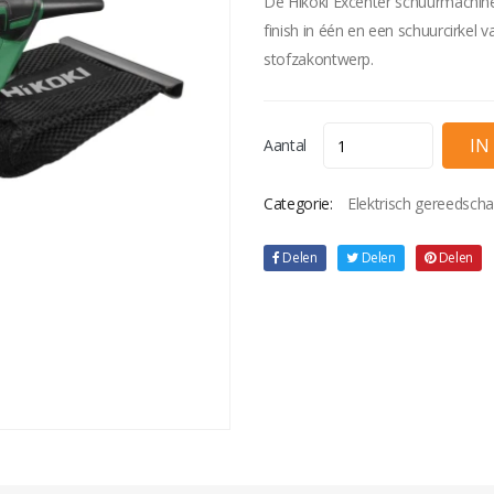
De Hikoki Excenter schuurmachine 
finish in één en een schuurcirkel
stofzakontwerp.
Aantal
Categorie:
Elektrisch gereedsch
Delen
Delen
Delen