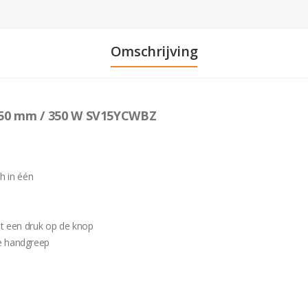
Omschrijving
 150 mm / 350 W SV15YCWBZ
sh in één
et een druk op de knop
e handgreep