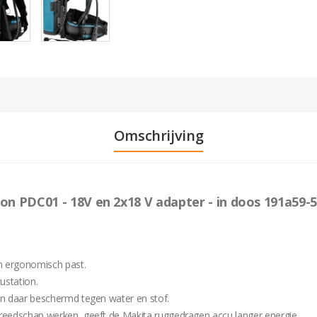
Omschrijving
n PDC01 - 18V en 2x18 V adapter - in doos 191a59-5
on ergonomisch past.
ustation.
den daar beschermd tegen water en stof.
ereedschap werken, geeft de Makita ruggedragen accu langer energie.