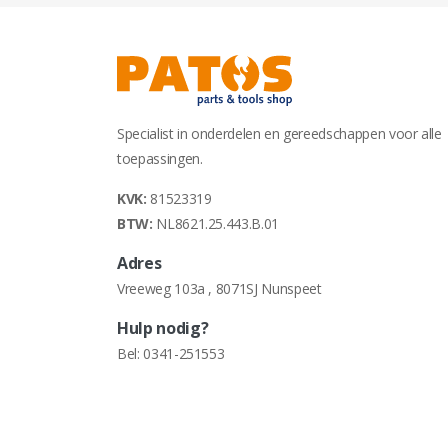
Specialist in onderdelen en gereedschappen voor alle
toepassingen.
KVK:
81523319
BTW:
NL8621.25.443.B.01
Adres
Vreeweg 103a , 8071SJ Nunspeet
Hulp nodig?
Bel:
0341-251553
Copyright © 2026
Patos