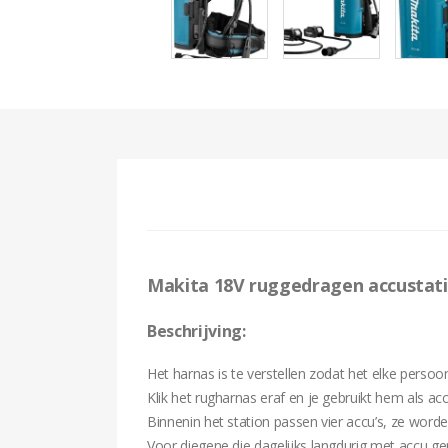
Makita 18V ruggedragen accustatio
Beschrijving:
Het harnas is te verstellen zodat het elke perso
Klik het rugharnas eraf en je gebruikt hem als acc
Binnenin het station passen vier accu’s, ze wor
Voor diegene die dagelijks langdurig met accu g