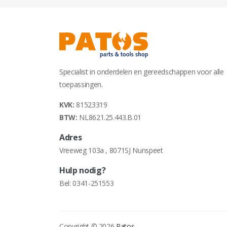
Specialist in onderdelen en gereedschappen voor alle
toepassingen.
KVK:
81523319
BTW:
NL8621.25.443.B.01
Adres
Vreeweg 103a , 8071SJ Nunspeet
Hulp nodig?
Bel:
0341-251553
Copyright © 2026
Patos