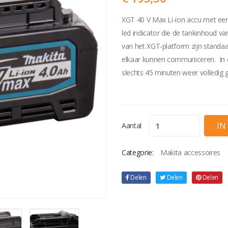
XGT 40 V Max Li-ion accu met een
led indicator die de tankinhoud v
van het XGT-platform zijn standa
elkaar kunnen communiceren. In c
slechts 45 minuten weer volledig 
Aantal
Categorie:
Makita accessoires
Delen
Delen
Delen