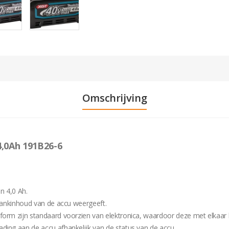
Omschrijving
,0Ah 191B26-6
n 4,0 Ah.
 tankinhoud van de accu weergeeft.
tform zijn standaard voorzien van elektronica, waardoor deze met elka
ding aan de accu afhankelijk van de status van de accu.