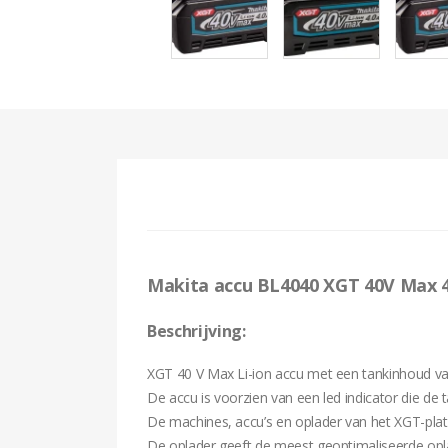
Makita accu BL4040 XGT 40V Max 4
Beschrijving:
XGT 40 V Max Li-ion accu met een tankinhoud va
De accu is voorzien van een led indicator die de
De machines, accu’s en oplader van het XGT-pla
De oplader geeft de meest geoptimaliseerde opla