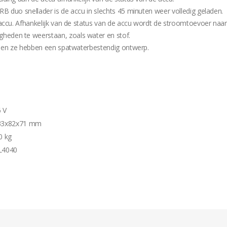
 duo snellader is de accu in slechts 45 minuten weer volledig geladen.
accu. Afhankelijk van de status van de accu wordt de stroomtoevoer naa
eden te weerstaan, zoals water en stof.
f en ze hebben een spatwaterbestendig ontwerp.
 V
33x82x71 mm
0 kg
L4040