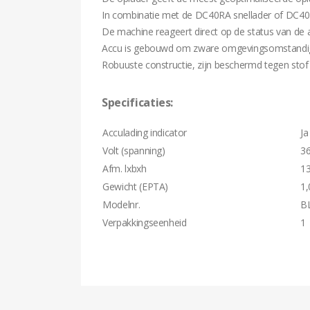
In combinatie met de DC40RA snellader of DC40RB
De machine reageert direct op de status van de 
Accu is gebouwd om zware omgevingsomstandigh
Robuuste constructie, zijn beschermd tegen sto
Specificaties:
Acculading indicator
Ja
Volt (spanning)
36
Afm. lxbxh
1
Gewicht (EPTA)
1,
Modelnr.
B
Verpakkingseenheid
1